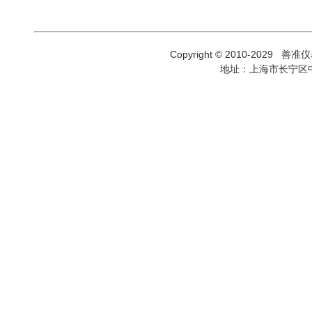
直流电流
± 250 ppm / 年
option 10
测试线
1000V
3×（5 mA - 30
option 11
测试线
1000V
交流电流
正弦波和非正弦
option 12
测试线
1000V
± 250 ppm / 年
option 13
测试线 1000V/
Copyright © 2010-2029 善
3×（5 mW - 8
GPIB 线缆
IEEE488-IEE
地址：上海市长宁区中
直流功率&电
0.1 秒 - 3 年
RS232 适配器
RS232-USB gen
能
± 440 ppm / 年
RS232 线缆
male-female 
3×（5 mW - 18
kW)
交流功率&电
0.1 秒 - 3 年, 
能
± 440 ppm / 年
谐波和间谐波
50次谐波，范围30
闪变
频率范围30Hz 
骤升骤降
电压0.1V- 280V
过程测量仪表功能
DC 电压
0 - 12 V
±
DC 电流
0 - 25 mA
频率
1 Hz - 15 