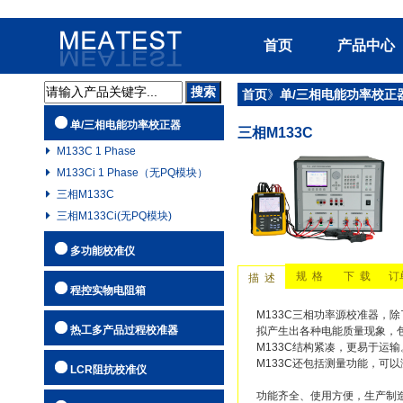
首页
产品中心
首页
》
单/三相电能功率校正
单/三相电
单/三相电能功率校正器
三相M133C
多功能校准
M133C 1 Phase
程控实物电
M133Ci 1 Phase（无PQ模块）
热工多产品
三相M133C
三相M133Ci(无PQ模块)
LCR阻抗校
大电流标准
多功能校准仪
规 格
下 载
订
高阻箱
描 述
程控实物电阻箱
程控实物电
M133C三相功率源校准器，
热工多产品过程校准器
拟产生出各种电能质量现象，
AC/DC可
M133C结构紧凑，更易于运输
M133C还包括测量功能，可
标准电阻/电
LCR阻抗校准仪
适配器
功能齐全、使用方便，生产制