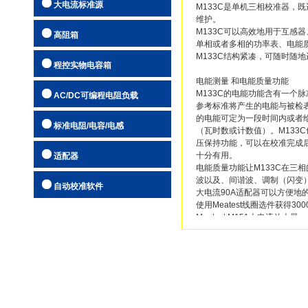
大电流标准源
M133C是单机三相校准器，
自动校准软
维护。
M133C可以高效地用于互感
高阻箱
单相或者多相的功率表、电能
M133C结构紧凑，可随时随
程控实物电容箱
电能测量 和电能质量功能
M133C的电能功能含有一个
AC/DC可编程电阻负载
参考标准将产生的电能与被检
的电能可定为一段时间内或者
标准电阻/电容/电感
（瓦时数或计数值）。M133
压保持功能，可以在校准完成
十分有用。
适配器
电能质量功能让M133C在三
波以及、间谐波、调制（闪变
自动校准软件
大电流90A适配器可以方便地
使用Meatest线圈选件获得
Meatest M151大电流放大器。
自动校准提高效率
质量控制标准对校准的记录、
产品样本:
附件
三相功率源M133C
直流电压
3×（1-280V）
据自己的需求编写程序，也可采
操作手册:
操作手册M133C.pd
POWER SW
Software for po
3×（1 - 600 V）,
件可以轻松地满足这些要求，
数据手册:
M133C附件列表.pd
交流电压
option 133-01
正弦波和非正弦
90A 大电流
效率。
应用文章:
M133C产品详述（原
± 150 ppm / 年
option 151-25
3000A 电流线圈 x
3×（5 mA - 3
option 140-50
1500A 电流线圈