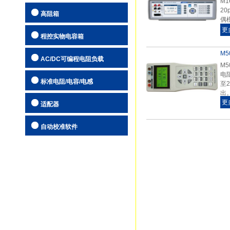
M
2
自动校准软
高阻箱
偶
更
程控实物电容箱
M
AC/DC可编程电阻负载
M
电
标准电阻/电容/电感
至
出
更
适配器
自动校准软件