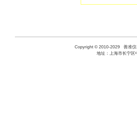
性能指标
量程
精度（
年）
Copyright © 2010-2029 善
直流电压输出
显示位
地址：上海市长宁区中
分辨率
最大负
量程
精度（
年）
直流电流输出
显示位
分辨率
最大电
范围
频率输出
精度（
年）
类型