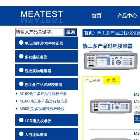
首页
产品中心
首页
》热工多产品过程校准
单/三相电
单/三相电能功率校正器
热工多产品过程校准器
多功能校准
程控实物电
多功能校准仪
热工多产品
程控实物电阻箱
LCR阻抗校
参 数
产品列表
热工多产品过程校准器
大电流标准
M160热工多产品过程校准器
M
高阻箱
M160i热工多产品过程校准器
M
程控实物电
2
M505(D)多功能过程校验仪
偶
AC/DC可
更
LCR阻抗校准仪
标准电阻/电
M
大电流标准源
适配器